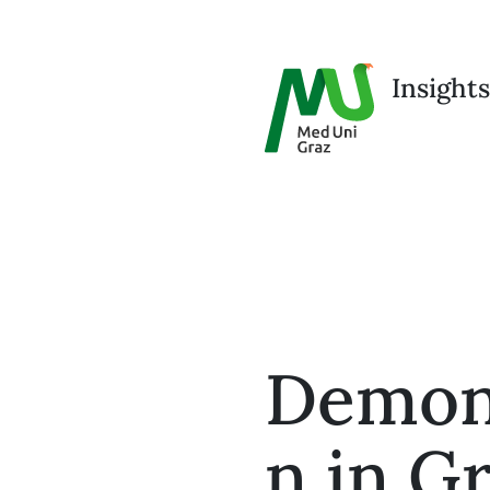
Insights
Demon
n in G